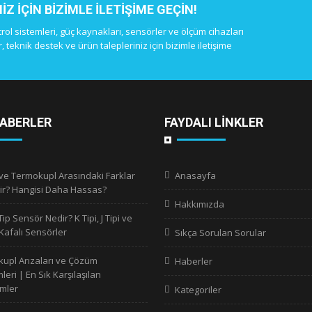
IÇIN BIZIMLE ILETIŞIME GEÇIN!
l sistemleri, güç kaynakları, sensörler ve ölçüm cihazları
 teknik destek ve ürün talepleriniz için bizimle iletişime
ABERLER
FAYDALI LİNKLER
ve Termokupl Arasındaki Farklar
Anasayfa
ir? Hangisi Daha Hassas?
Hakkımızda
Tip Sensör Nedir? K Tipi, J Tipi ve
Kafalı Sensörler
Sıkça Sorulan Sorular
upl Arızaları ve Çözüm
Haberler
eri | En Sık Karşılaşılan
mler
Kategoriler