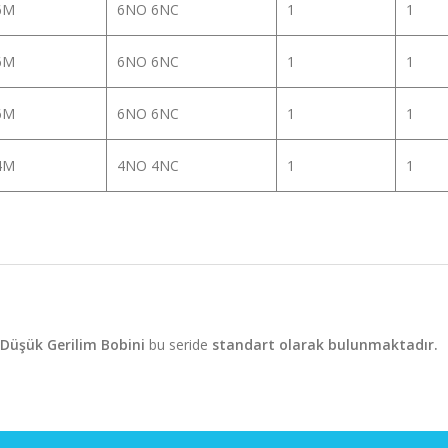
6M
6NO 6NC
1
1
6M
6NO 6NC
1
1
6M
6NO 6NC
1
1
4M
4NO 4NC
1
1
Düşük Gerilim Bobini
bu seride
standart olarak bulunmaktadır.