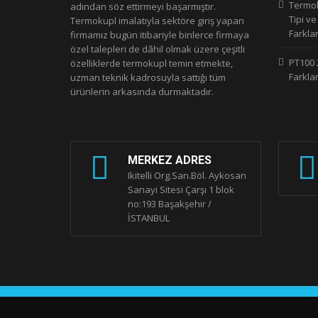
Termoku
adından söz ettirmeyi başarmıştır.
Tipi v
Termokupl imalatıyla sektöre giriş yapan
Farkla
firmamız bugün itibariyle binlerce firmaya
özel talepleri de dâhil olmak üzere çeşitli
PT100 2
özelliklerde termokupl temin etmekte,
Farklar
uzman teknik kadrosuyla sattığı tüm
ürünlerin arkasında durmaktadır.
MERKEZ ADRES
Ikitelli Org.San.Böl. Aykosan
Sanayi Sitesi Çarşı 1 blok
no:193 Başakşehir /
İSTANBUL