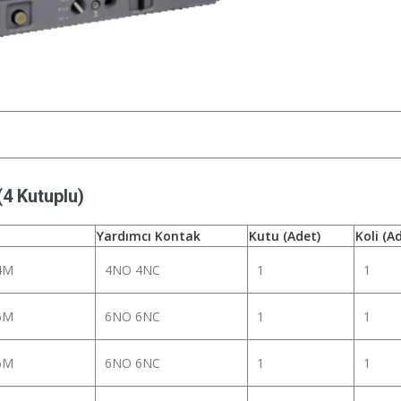
(4 Kutuplu)
Yardımcı Kontak
Kutu (Adet)
Koli (A
4M
4NO 4NC
1
1
6M
6NO 6NC
1
1
6M
6NO 6NC
1
1