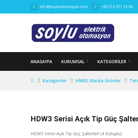
info@soyluotomasyon.com
+90 212 671 33 56
ANASAYFA
KURUMSAL
KATEGORILER
Kategoriler
HİMEL Marka Ürünler
Ter
HDW3 Serisi Açık Tip Güç Şalterl
HDW3 Serisi Açık Tip Güç Şalterleri (4 Kutuplu)