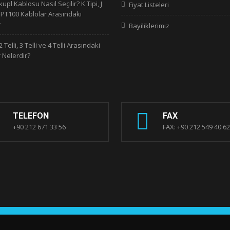
pl Kablosu Nasıl Seçilir? K Tipi, J
Fiyat Listeleri
e PT100 Kablolar Arasındaki
r
Bayiliklerimiz
 Telli, 3 Telli ve 4 Telli Arasındaki
 Nelerdir?
TELEFON
FAX
+90 212 671 33 56
FAX: +90 212 549 40 62