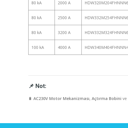
80 kA
2000 A
HDW320M204FHNNN
80 kA
2500 A
HDW332M254FHNNN
80 kA
3200 A
HDW332M324FHNNN
100 kA
4000 A
HDW340M404FHNNN
📌 Not:
🔋
AC230V Motor Mekanizması
,
Açtırma Bobini
ve