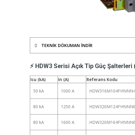
TEKNIK DÖKUMAN INDIR
⚡ HDW3 Serisi Açık Tip Güç Şalterleri 
Icu (kA)
In (A)
Referans Kodu
50 kA
1000 A
HDW316M104FHNNN
80 kA
1250 A
HDW320M124FHNNN
80 kA
1600 A
HDW320M164FHNNN