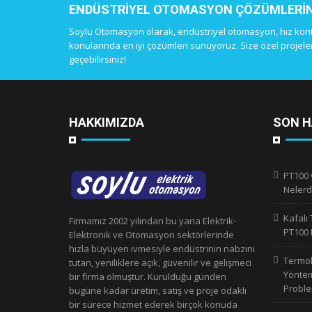
ENDÜSTRIYEL OTOMASYON ÇÖZÜMLERINIZ 
Soylu Otomasyon olarak, endüstriyel otomasyon, hız kontro
konularında en iyi çözümleri sunuyoruz. Size özel projeler,
geçebilirsiniz!
HAKKIMIZDA
SON H
PT100 
Nelerd
Kafalı 
Firmamız 2002 yılından bu yana Elektrik-
PT100 
Elektronik ve Otomasyon sektörlerinde
hızla büyüyen ivmesiyle endüstrinin nabzını
Termok
tutan, yeniliklere açık, güvenilir ve gelişmeci
Yönteml
bir firma olmuştur. Kurulduğu günden
Proble
bugüne kadar üretim, satış ve proje odaklı
bir sürece hizmet ederek birçok konuda