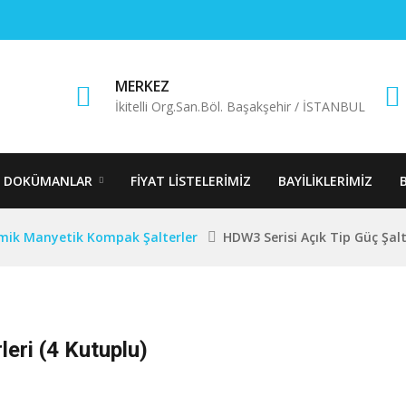
MERKEZ
İkitelli Org.San.Böl. Başakşehir / İSTANBUL
DOKÜMANLAR
FIYAT LISTELERIMIZ
BAYILIKLERIMIZ
mik Manyetik Kompak Şalterler
HDW3 Serisi Açık Tip Güç Şalt
eri (4 Kutuplu)