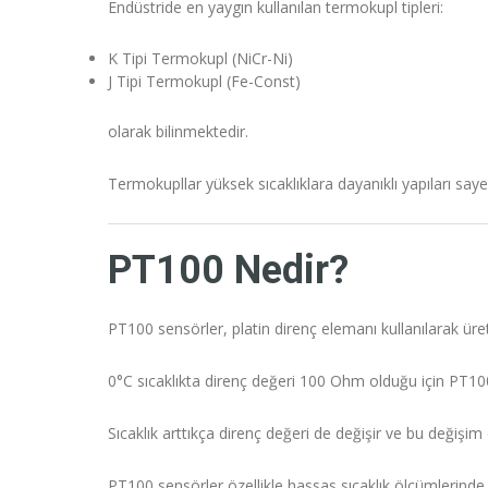
Endüstride en yaygın kullanılan termokupl tipleri:
K Tipi Termokupl (NiCr-Ni)
J Tipi Termokupl (Fe-Const)
olarak bilinmektedir.
Termokupllar yüksek sıcaklıklara dayanıklı yapıları say
PT100 Nedir?
PT100 sensörler, platin direnç elemanı kullanılarak üre
0°C sıcaklıkta direnç değeri 100 Ohm olduğu için PT100 
Sıcaklık arttıkça direnç değeri de değişir ve bu değişim ö
PT100 sensörler özellikle hassas sıcaklık ölçümlerinde 