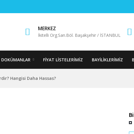
MERKEZ
İkitelli Org.San.Böl. Başakşehir / İSTANBUL
DOKÜMANLAR
FIYAT LISTELERIMIZ
BAYILIKLERIMIZ
rdir? Hangisi Daha Hassas?
B