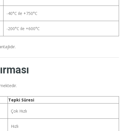
-40°C ile +750°C
-200°C ile +600°C
tajlıdır.
tırması
rmektedir.
Tepki Süresi
Çok Hızlı
Hızlı