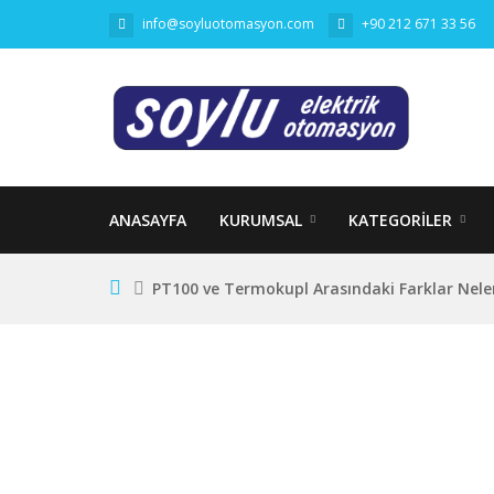
info@soyluotomasyon.com
+90 212 671 33 56
ANASAYFA
KURUMSAL
KATEGORILER
PT100 ve Termokupl Arasındaki Farklar Nele