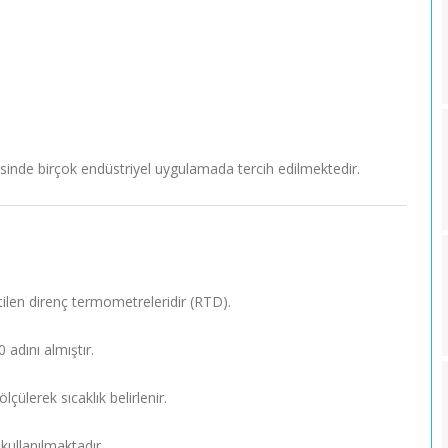
esinde birçok endüstriyel uygulamada tercih edilmektedir.
tilen direnç termometreleridir (RTD).
adını almıştır.
lçülerek sıcaklık belirlenir.
kullanılmaktadır.