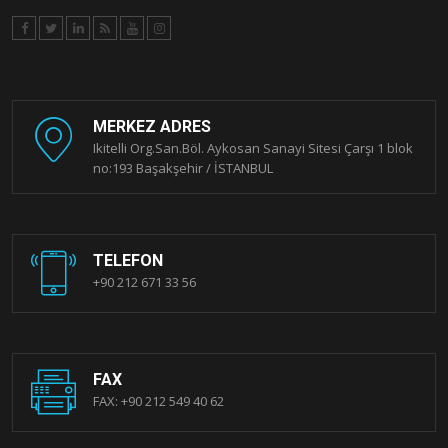
MERKEZ ADRES
Ikitelli Org.San.Böl. Aykosan Sanayi Sitesi Çarşı 1 blok
no:193 Başakşehir / İSTANBUL
TELEFON
+90 212 671 33 56
FAX
FAX: +90 212 549 40 62