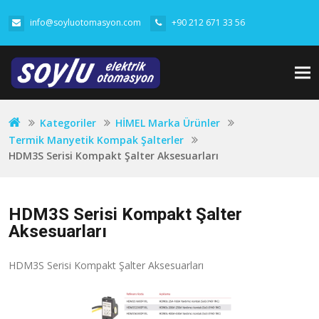
info@soyluotomasyon.com
+90 212 671 33 56
Tog
nav
Kategoriler
HİMEL Marka Ürünler
Termik Manyetik Kompak Şalterler
HDM3S Serisi Kompakt Şalter Aksesuarları
HDM3S Serisi Kompakt Şalter
Aksesuarları
HDM3S Serisi Kompakt Şalter Aksesuarları