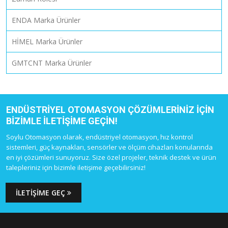
ENDA Marka Ürünler
HİMEL Marka Ürünler
GMTCNT Marka Ürünler
ENDÜSTRIYEL OTOMASYON ÇÖZÜMLERINIZ IÇIN
BIZIMLE ILETIŞIME GEÇIN!
Soylu Otomasyon olarak, endüstriyel otomasyon, hız kontrol
sistemleri, güç kaynakları, sensörler ve ölçüm cihazları konularında
en iyi çözümleri sunuyoruz. Size özel projeler, teknik destek ve ürün
talepleriniz için bizimle iletişime geçebilirsiniz!
İLETIŞIME GEÇ