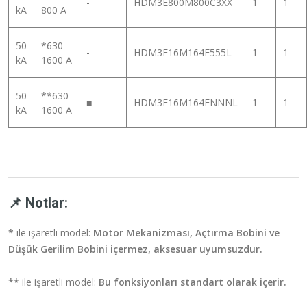
-
HDM3E800M800C3XX
1
1
kA
800 A
50
*630-
-
HDM3E16M164F555L
1
1
kA
1600 A
50
**630-
■
HDM3E16M164FNNNL
1
1
kA
1600 A
📌 Notlar:
*
ile işaretli model:
Motor Mekanizması, Açtırma Bobini ve
Düşük Gerilim Bobini içermez, aksesuar uyumsuzdur.
**
ile işaretli model:
Bu fonksiyonları standart olarak içerir.