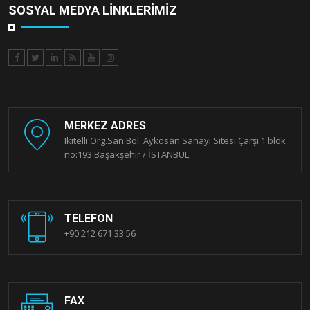
SOSYAL MEDYA LINKLERIMIZ
MERKEZ ADRES
Ikitelli Org.San.Böl. Aykosan Sanayi Sitesi Çarşı 1 blok
no:193 Başakşehir / İSTANBUL
TELEFON
+90 212 671 33 56
FAX