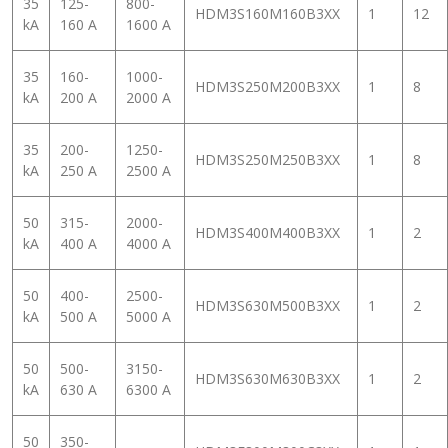
35
125-
800-
HDM3S160M160B3XX
1
12
kA
160 A
1600 A
35
160-
1000-
HDM3S250M200B3XX
1
8
kA
200 A
2000 A
35
200-
1250-
HDM3S250M250B3XX
1
8
kA
250 A
2500 A
50
315-
2000-
HDM3S400M400B3XX
1
2
kA
400 A
4000 A
50
400-
2500-
HDM3S630M500B3XX
1
2
kA
500 A
5000 A
50
500-
3150-
HDM3S630M630B3XX
1
2
kA
630 A
6300 A
50
350-