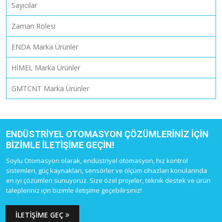
Sayıcılar
Zaman Rölesi
ENDA Marka Ürünler
HİMEL Marka Ürünler
GMTCNT Marka Ürünler
ENDÜSTRIYEL OTOMASYON ÇÖZÜMLERINIZ IÇIN
BIZIMLE ILETIŞIME GEÇIN!
Soylu Otomasyon olarak, endüstriyel otomasyon, hız kontrol
sistemleri, güç kaynakları, sensörler ve ölçüm cihazları konularında
en iyi çözümleri sunuyoruz. Size özel projeler, teknik destek ve ürün
talepleriniz için bizimle iletişime geçebilirsiniz!
İLETIŞIME GEÇ