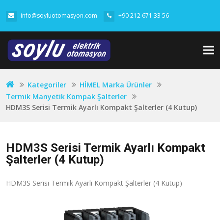
info@soyluotomasyon.com
+90 212 671 33 56
Tog
nav
Kategoriler
HİMEL Marka Ürünler
Termik Manyetik Kompak Şalterler
HDM3S Serisi Termik Ayarlı Kompakt Şalterler (4 Kutup)
HDM3S Serisi Termik Ayarlı Kompakt
Şalterler (4 Kutup)
HDM3S Serisi Termik Ayarlı Kompakt Şalterler (4 Kutup)