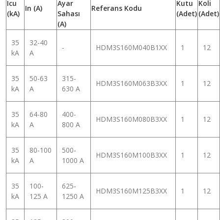
Icu
Ayar
Kutu
Koli
In (A)
Referans Kodu
(kA)
Sahası
(Adet)
(Adet)
(A)
35
32-40
-
HDM3S160M040B1XX
1
12
kA
A
35
50-63
315-
HDM3S160M063B3XX
1
12
kA
A
630 A
35
64-80
400-
HDM3S160M080B3XX
1
12
kA
A
800 A
35
80-100
500-
HDM3S160M100B3XX
1
12
kA
A
1000 A
35
100-
625-
HDM3S160M125B3XX
1
12
kA
125 A
1250 A