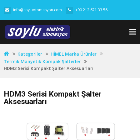
info@soyluotomasyon.com
+90 212 671 33 56
Tog
nav
Kategoriler
HİMEL Marka Ürünler
Termik Manyetik Kompak Şalterler
HDM3 Serisi Kompakt Şalter Aksesuarları
HDM3 Serisi Kompakt Şalter
Aksesuarları