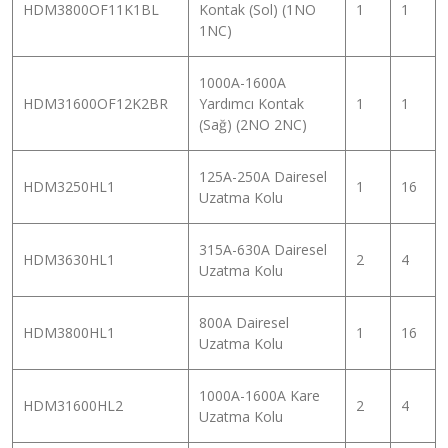
HDM3800OF11K1BL
Kontak (Sol) (1NO
1
1
1NC)
1000A-1600A
HDM31600OF12K2BR
Yardımcı Kontak
1
1
(Sağ) (2NO 2NC)
125A-250A Dairesel
HDM3250HL1
1
16
Uzatma Kolu
315A-630A Dairesel
HDM3630HL1
2
4
Uzatma Kolu
800A Dairesel
HDM3800HL1
1
16
Uzatma Kolu
1000A-1600A Kare
HDM31600HL2
2
4
Uzatma Kolu