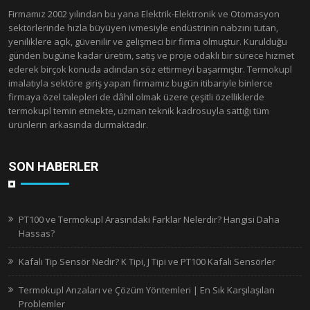
Firmamız 2002 yılından bu yana Elektrik-Elektronik ve Otomasyon
sektörlerinde hızla büyüyen ivmesiyle endüstrinin nabzını tutan,
yeniliklere açık, güvenilir ve gelişmeci bir firma olmuştur. Kurulduğu
günden bugüne kadar üretim, satış ve proje odaklı bir sürece hizmet
ederek birçok konuda adından söz ettirmeyi başarmıştır. Termokupl
imalatıyla sektöre giriş yapan firmamız bugün itibariyle binlerce
firmaya özel talepleri de dâhil olmak üzere çeşitli özelliklerde
termokupl temin etmekte, uzman teknik kadrosuyla sattığı tüm
ürünlerin arkasında durmaktadır.
SON HABERLER
PT100 ve Termokupl Arasındaki Farklar Nelerdir? Hangisi Daha
Hassas?
Kafalı Tip Sensör Nedir? K Tipi, J Tipi ve PT100 Kafalı Sensörler
Termokupl Arızaları ve Çözüm Yöntemleri | En Sık Karşılaşılan
Problemler