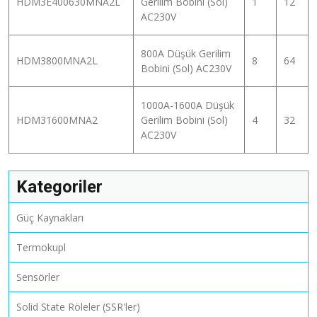
HDM3E400630MNA2L
Gerilim Bobini (Sol)
1
12
AC230V
800A Düşük Gerilim
HDM3800MNA2L
8
64
Bobini (Sol) AC230V
1000A-1600A Düşük
HDM31600MNA2
Gerilim Bobini (Sol)
4
32
AC230V
Kategoriler
Güç Kaynakları
Termokupl
Sensörler
Solid State Röleler (SSR'ler)