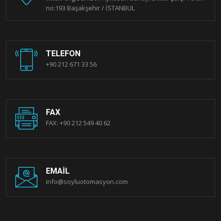
no:193 Başakşehir / İSTANBUL
TELEFON
+90 212 671 33 56
FAX
FAX: +90 212 549 40 62
EMAIL
info@soyluotomasyon.com